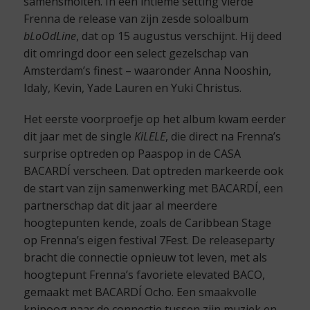
samensmolten. In een intieme setting vierde
Frenna de release van zijn zesde soloalbum
bLoOdLine
, dat op 15 augustus verschijnt. Hij deed
dit omringd door een select gezelschap van
Amsterdam’s finest – waaronder Anna Nooshin,
Idaly, Kevin, Yade Lauren en Yuki Christus.
Het eerste voorproefje op het album kwam eerder
dit jaar met de single
KiLELE
, die direct na Frenna’s
surprise optreden op Paaspop in de CASA
BACARDÍ verscheen. Dat optreden markeerde ook
de start van zijn samenwerking met BACARDÍ, een
partnerschap dat dit jaar al meerdere
hoogtepunten kende, zoals de Caribbean Stage
op Frenna’s eigen festival 7Fest. De releaseparty
bracht die connectie opnieuw tot leven, met als
hoogtepunt Frenna’s favoriete elevated BACO,
gemaakt met BACARDÍ Ocho. Een smaakvolle
knipoog naar de connectie tussen zijn muziek en