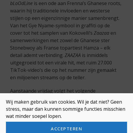
bLoOdLine
is een ode aan Frenna’s Ghanese roots,
waarin hij traditionele invloeden en westerse
stijlen op een eigenzinnige manier samenbrengt.
Van het Gye Nyame-symbool in graffiti op de
cover tot het samplen van Kokovelli’s
Zaazaa
en
samenwerkingen met zowel de Ghanese ster
Stonebwoy als Franse topartiest Hamza – elk
detail ademt verbinding.
ZAAZAA
is inmiddels
uitgegroeid tot een virale hit, met ruim 27.000
TikTok-video’s die op het nummer zijn gemaakt
en miljoenen streams op de teller.
Aanstaande vrijdag volgt het volgende
hoogtepunt: om 16:00 uur staat Frenna in de
Wij maken gebruik van cookies. Wil je dat niet? Geen
Alpha op Lowlands, op de dag dat
bLoOdLine
het
stress, maar dan kunnen sommige functies misschien
levenslicht ziet.
wat minder soepel lopen.
ACCEPTEREN