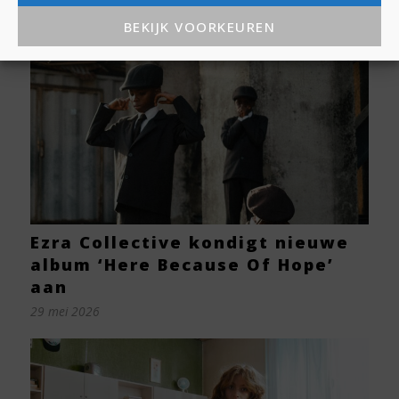
LEES OOK:
BEKIJK VOORKEUREN
Ezra Collective kondigt nieuwe
album ‘Here Because Of Hope’
aan
29 mei 2026