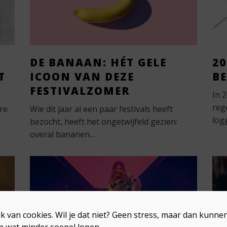
DE BANAAN: HÉT GELE
2
T
ICOON VAN DEZE
BE
FESTIVALZOMER
In 
reg
re
Wie dit jaar al een paar festivals heeft
log
e
bezocht, heeft het ongetwijfeld gezien:
overal bananen.…
k van cookies. Wil je dat niet? Geen stress, maar dan kunn
n wat minder soepel lopen.