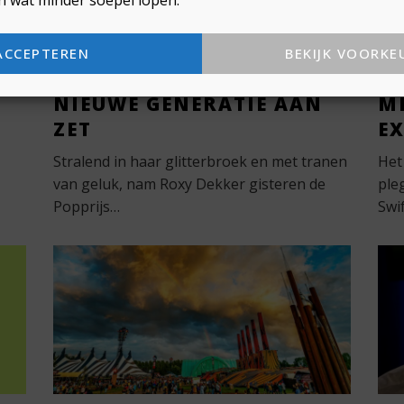
MET ROXY DEKKER ALS
W
ACCEPTEREN
BEKIJK VOORKE
S
POPPRIJS-WINNAAR IS DE
S
NIEUWE GENERATIE AAN
ME
ZET
E
Stralend in haar glitterbroek en met tranen
Het
van geluk, nam Roxy Dekker gisteren de
ple
Popprijs…
Swi