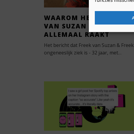
WAAROM HET NIEUWS
VAN SUZAN & FREEK ON
ALLEMAAL RAAKT
Het bericht dat Freek van Suzan & Freek
ongeneeslijk ziek is - 32 jaar, met…