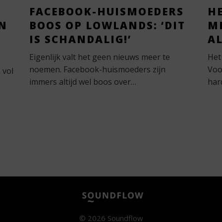
FACEBOOK-HUISMOEDERS
HE
N
BOOS OP LOWLANDS: ‘DIT
M
IS SCHANDALIG!’
A
Eigenlijk valt het geen nieuws meer te
Het
noemen. Facebook-huismoeders zijn
Voo
 vol
immers altijd wel boos over…
har
© 2026 Soundflow