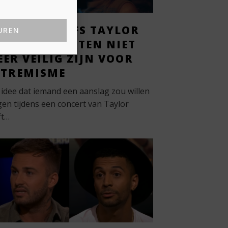
ANNEER ZELFS TAYLOR
UREN
WIFT-CONCERTEN NIET
ER VEILIG ZIJN VOOR
XTREMISME
 idee dat iemand een aanslag zou willen
gen tijdens een concert van Taylor
ft…