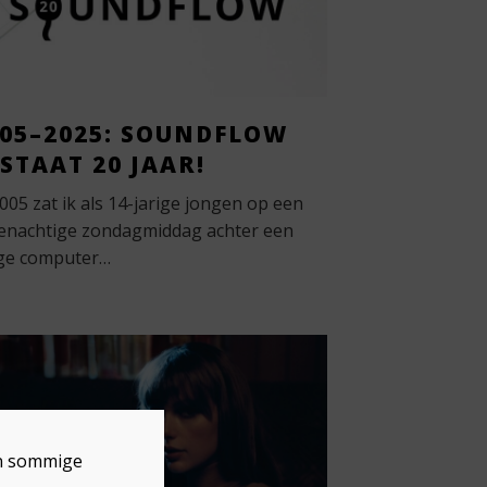
005–2025: SOUNDFLOW
STAAT 20 JAAR!
2005 zat ik als 14-jarige jongen op een
enachtige zondagmiddag achter een
ge computer…
en sommige