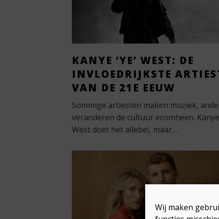
KANYE ‘YE’ WEST: DE
INVLOEDRIJKSTE ARTIES
VAN DE 21E EEUW
Sommige artiesten maken muziek, ande
veranderen de cultuur eromheen. Kany
West doet het allebei, maar…
Wij maken gebrui
functies misschie