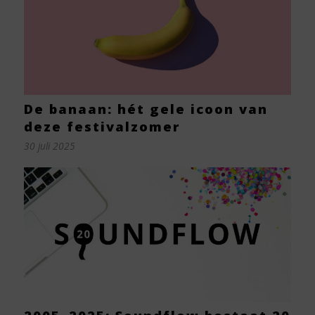
De banaan: hét gele icoon van
deze festivalzomer
30 juli 2025