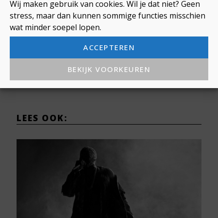
Wij maken gebruik van cookies. Wil je dat niet? Geen
beschermen voor extremisme. En dan niet alleen
stress, maar dan kunnen sommige functies misschien
door concerten nóg beter te beveiligen, maar
wat minder soepel lopen.
vooral ook door ervoor te zorgen dat jongeren
niet zo gemakkelijk ten prooi vallen aan
ACCEPTEREN
radicalisering. Voor nu kunnen we dankbaar zijn
dat de Oostenrijkse politie een gigantisch drama
BEKIJK VOORKEUREN
heeft kunnen voorkomen.
LEES OOK: