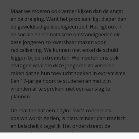
Maar we moeten ook verder kijken dan de angst
en de dreiging. Want het probleem ligt dieper dan
de gewelddadige ideologieën zelf. Het ligt ook in
de sociale en economische omstandigheden die
deze jongeren zo kwetsbaar maken voor
radicalisering. We kunnen niet enkel de schuld
leggen bij de extremisten. We moeten ons ook
afvragen waarom deze jongeren zo verloren
raken dat ze hun toevlucht zoeken in extremisme.
Een 17-jarige hoort te studeren en met zijn
vrienden af te spreken, niet een aanslag te
plannen.
De realiteit dat een Taylor Swift-concert als
doelwit wordt gezien, is niets minder dan tragisch
en belachelijk tegelijk. Het onderstreept de
noodzaak om onze samenleving extra te