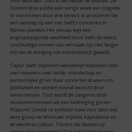
voor woorden. Toch is het helaas de realiteit. De
Oostenrijkse politie wist vorige week een tragedie
te voorkomen door drie tieners te arresteren die
een aanslag op een van Swift’s concerten in
Wenen planden. Het nieuws legt een
angstaanjagende waarheid bloot: zelfs de meest
onschuldige vormen van vermaak zijn niet langer
vrij van de dreiging van extremistisch geweld.
Taylor Swift inspireert wereldwijd miljoenen fans
met nummers over liefde, vriendschap en
persoonlijke groei. Haar concerten draaien om
positiviteit en worden vooral bezocht door
tienermeisjes. Toch wordt de zangeres door
moslimextremisten als een bedreiging gezien.
Waarom? Omdat ze symbool staat voor alles wat
deze groep verafschuwt: vrijheid, kapitalisme en
de westerse cultuur. Tieners die dansen op
onschuldige popliedjes? Dat past blijkbaar niet