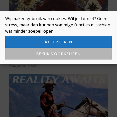
Wij maken gebruik van cookies. Wil je dat niet? Geen
stress, maar dan kunnen sommige functies misschien
wat minder soepel lopen.
ACCEPTEREN
Mari Froes toont haar ware zelf
BEKIJK VOORKEUREN
op ‘Esquina Do Sol’
5 augustus 2026