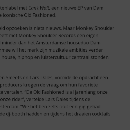
atenlabel met
Can’t Wait
, een nieuwe EP van Dam
de iconische Old Fashioned.
ld opzoeken is niets nieuws. Maar Monkey Shoulder
heeft met Monkey Shoulder Records een eigen
and minder dan het Amsterdamse houseduo Dam
armee wil het merk zijn muzikale ambities verder
house, hiphop en luistercultuur centraal stonden.
en Smeets en Lars Dales, vormde de opdracht een
e producers kregen de vraag om hun favoriete
te vertalen. “De Old Fashioned is al jarenlang onze
onze rider”, vertelde Lars Dales tijdens de
msterdam. “We hebben zelfs ooit een gig gehad
de dj-booth hadden en tijdens het draaien cocktails