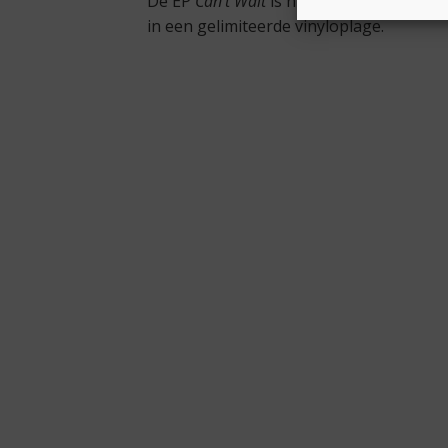
De EP
Can’t Wait
is nu te streamen via a
in een gelimiteerde vinyloplage.