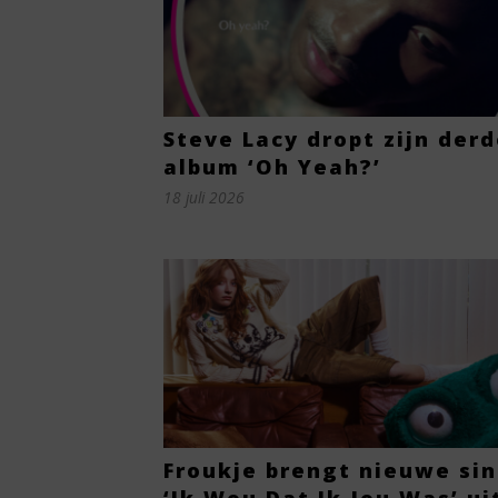
Steve Lacy dropt zijn der
album ‘Oh Yeah?’
18 juli 2026
Froukje brengt nieuwe sin
‘Ik Wou Dat Ik Jou Was’ ui