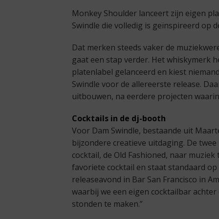
Monkey Shoulder lanceert zijn eigen pl
Swindle die volledig is geïnspireerd op 
Dat merken steeds vaker de muziekwere
gaat een stap verder. Het whiskymerk 
platenlabel gelanceerd en kiest niem
Swindle voor de allereerste release. Da
uitbouwen, na eerdere projecten waarin 
Cocktails in de dj-booth
Voor Dam Swindle, bestaande uit Maart
bijzondere creatieve uitdaging. De twe
cocktail, de Old Fashioned, naar muziek 
favoriete cocktail en staat standaard op 
releaseavond in Bar San Francisco in A
waarbij we een eigen cocktailbar achter 
stonden te maken.”