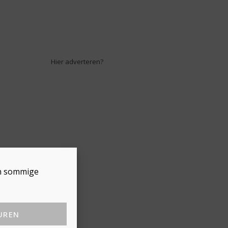
Hier adverteren?
en sommige
UREN