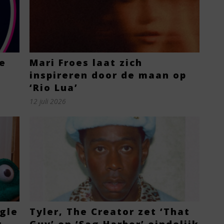
de
Mari Froes laat zich
inspireren door de maan op
‘Rio Lua’
12 juli 2026
gle
Tyler, The Creator zet ‘That
t
Guy’ en ‘Sag Harbor’ eindelijk