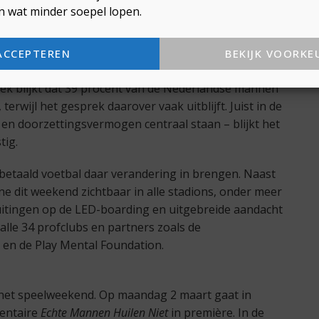
n wat minder soepel lopen.
ACCEPTEREN
BEKIJK VOORKE
de realiteit die veel mannen ervaren. Uit onderzoek
iek blijkt dat 39 procent van de Nederlandse mannen
rwijl het gesprek daarover vaak uitblijft. Juist in de
 en doorzettingsvermogen centraal staan – blijkt het
tig.
etaald voetbal daar verandering in brengen. Naast
dit weekend zichtbaar in alle stadions, onder meer
uitingen op de LED-boarding en uitgebreide aandacht
lle 34 profclubs en partners zoals de
 en de Play Mental Foundation.
het speelweekend. Op maandag 2 maart gaat in
mentaire
Echte Mannen Huilen Niet
in première. In de