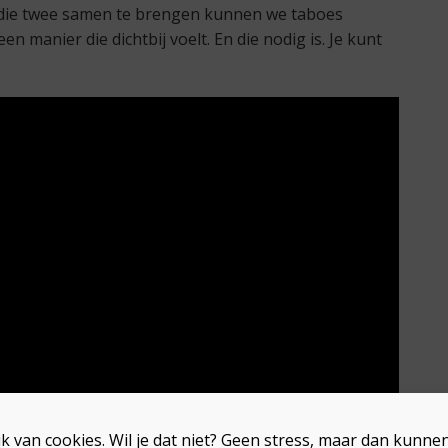
 die twee samen te brengen kunnen we taboes
manier die dichtbij voelt. En die nodig is. Je kunt
k van cookies. Wil je dat niet? Geen stress, maar dan kunn