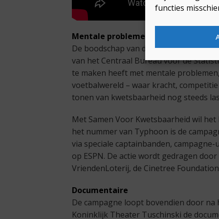
functies misschie
Mentale problemen
De boodschap van de track sluit aan bij 
van het Centraal Bureau voor de Statist
te maken heeft met mentale problemen, te
voetbalwereld – waar kracht, competitie
tonen van kwetsbaarheid nog steeds las
Met Samen Voor Kwetsbaarheid wil het b
het nummer van Typhoon is de campagne 
via speciale captainbanden, campagne-
op ESPN. De actie wordt gedragen door a
VriendenLoterij, de Cinetree Foundation
Documentaire
De campagne loopt bovendien door na 
Koninklijk Theater Tuschinski de docu