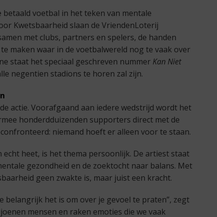
 betaald voetbal in het teken van mentale
or Kwetsbaarheid slaan de VriendenLoterij
 samen met clubs, partners en spelers, de handen
e maken waar in de voetbalwereld nog te vaak over
ne staat het speciaal geschreven nummer
Kan Niet
le negentien stadions te horen zal zijn.
an
de actie. Voorafgaand aan iedere wedstrijd wordt het
rmee honderdduizenden supporters direct met de
nfronteerd: niemand hoeft er alleen voor te staan.
cht heet, is het thema persoonlijk. De artiest staat
mentale gezondheid en de zoektocht naar balans. Met
tsbaarheid geen zwakte is, maar juist een kracht.
e belangrijk het is om over je gevoel te praten”, zegt
ljoenen mensen en raken emoties die we vaak