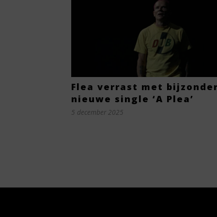
Flea verrast met bijzonde
nieuwe single ‘A Plea’
5 december 2025