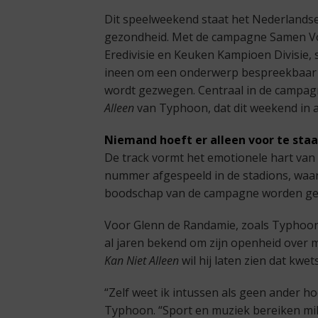
Dit speelweekend staat het Nederlandse
gezondheid. Met de campagne Samen Vo
Eredivisie en Keuken Kampioen Divisie,
ineen om een onderwerp bespreekbaar t
wordt gezwegen. Centraal in de campag
Alleen
van Typhoon, dat dit weekend in al
Niemand hoeft er alleen voor te sta
De track vormt het emotionele hart van 
nummer afgespeeld in de stadions, waa
boodschap van de campagne worden geco
Voor Glenn de Randamie, zoals Typhoon e
al jaren bekend om zijn openheid over 
Kan Niet Alleen
wil hij laten zien dat kwe
“Zelf weet ik intussen als geen ander ho
Typhoon. “Sport en muziek bereiken mi