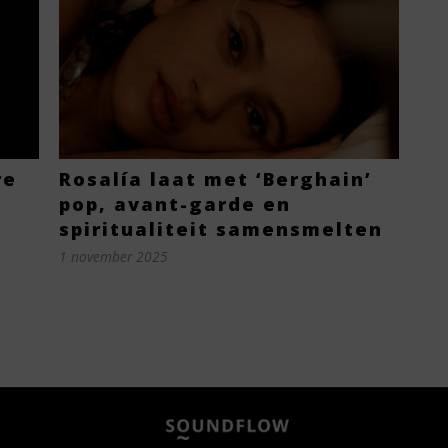
re
Rosalía laat met ‘Berghain’
pop, avant-garde en
spiritualiteit samensmelten
1 november 2025