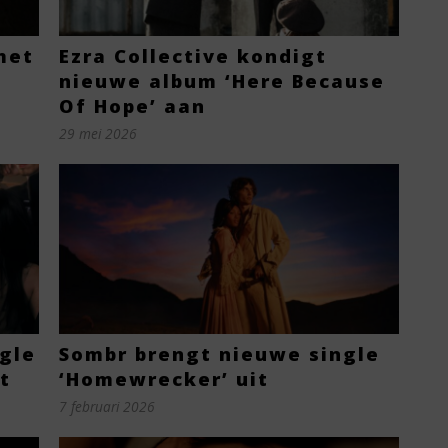
met
Ezra Collective kondigt
nieuwe album ‘Here Because
Of Hope’ aan
29 mei 2026
gle
Sombr brengt nieuwe single
t
‘Homewrecker’ uit
7 februari 2026