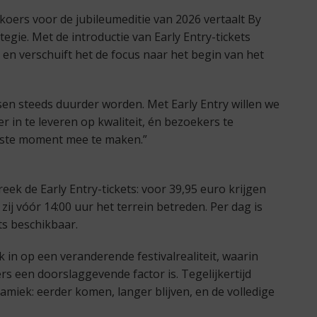
oers voor de jubileumeditie van 2026 vertaalt By
tegie. Met de introductie van Early Entry-tickets
 en verschuift het de focus naar het begin van het
sen steeds duurder worden. Met Early Entry willen we
r in te leveren op kwaliteit, én bezoekers te
erste moment mee te maken.”
ek de Early Entry-tickets: voor 39,95 euro krijgen
zij vóór 14:00 uur het terrein betreden. Per dag is
ts beschikbaar.
 in op een veranderende festivalrealiteit, waarin
s een doorslaggevende factor is. Tegelijkertijd
amiek: eerder komen, langer blijven, en de volledige