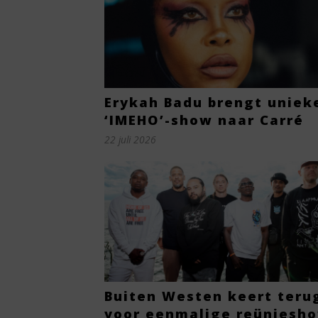
Erykah Badu brengt uniek
‘IMEHO’-show naar Carré
22 juli 2026
Buiten Westen keert teru
voor eenmalige reüniesh