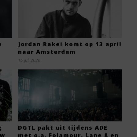
e
Jordan Rakei komt op 13 april
naar Amsterdam
15 juli 2026
g
DGTL pakt uit tijdens ADE
ow
met o.a. Folamour, Lane 8 en