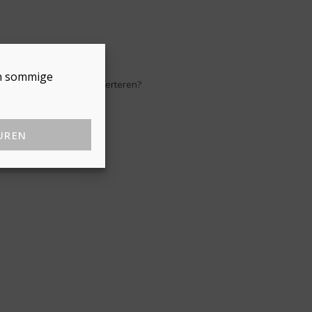
en sommige
Hier adverteren?
UREN