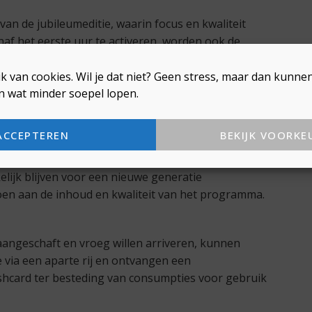
 van de jubileumeditie, waarin focus en kwaliteit
af het eerste uur te activeren, worden ook de
an de beleving. Zo brengt Lisa Korver zaterdag al
ug, terwijl HUJUS en Laure Croft zondag zorgen
k van cookies. Wil je dat niet? Geen stress, maar dan kunn
n wat minder soepel lopen.
ACCEPTEREN
BEKIJK VOORKE
ort uit bredere ontwikkelingen binnen de sector.
 staat, neemt de bestedingsruimte van bezoekers af.
lijk blijven voor een nieuwe generatie
doen aan de inhoud en kwaliteit van het programma.
aangeschaft en vroeg willen arriveren, kunnen
via een aparte rij en ontvangen een
hcard ter besteding van consumpties voor gebruik