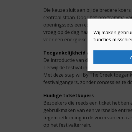
Die keuze sluit aan bij de bredere koers
centraal staan. Door het programma van
openingssets een essentieel onderdeel v
vroeg op de dag haar sound onder de br
Wij maken gebrui
voor een energieke vroege b2b-set.
functies misschie
Toegankelijkheid als bewuste keuze
De introductie van deze tickets komt vo
Terwijl de festival industrie onder druk
Met deze stap wil By The Creek toeganke
festivalgangers, zonder concessies te 
Huidige ticketkopers
Bezoekers die reeds een ticket hebben 
gebruikmaken van een versnelde entree 
tegemoetkoming in de vorm van een cas
op het festivalterrein.