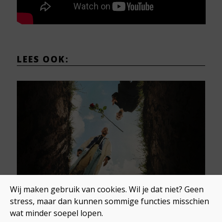
LEES OOK:
The Opposites verrassen met
Wij maken gebruik van cookies. Wil je dat niet? Geen
eerste single in 13 jaar
stress, maar dan kunnen sommige functies misschien
3 juli 2026
wat minder soepel lopen.