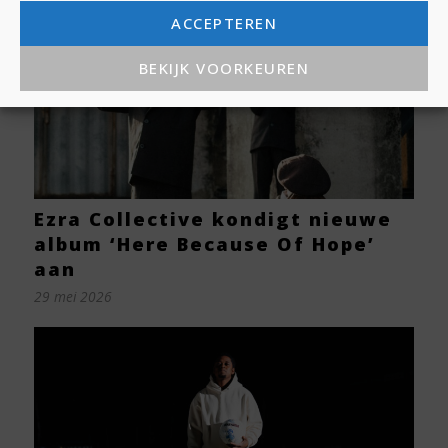
ACCEPTEREN
BEKIJK VOORKEUREN
Ezra Collective kondigt nieuwe
album ‘Here Because Of Hope’
aan
29 mei 2026