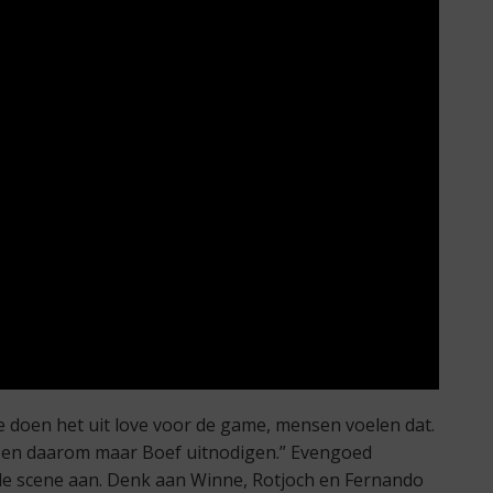
 doen het uit love voor de game, mensen voelen dat.
en en daarom maar Boef uitnodigen.” Evengoed
de scene aan. Denk aan Winne, Rotjoch en Fernando