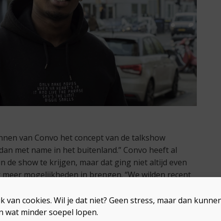
nnen van Convo het concept van de talkshow
 dan met name in het buitenland.” Convo heeft al
 de show te krijgen, maar dat ging niet altijd even
 meer mogelijkheden in brengen. “We wilden recent
ar hij zegde op het laatste moment af. Nu kunnen we
n om het interview daar te doen.” Zou Yuki de
k van cookies. Wil je dat niet? Geen stress, maar dan kunn
elen? “Eigenlijk niet, we zijn gewoon drie vrienden die
n wat minder soepel lopen.