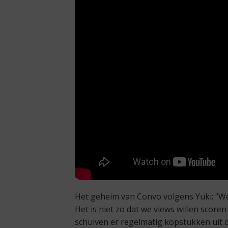
Het geheim van Convo volgens Yuki: “We
Het is niet zo dat we views willen scor
schuiven er regelmatig kopstukken uit 