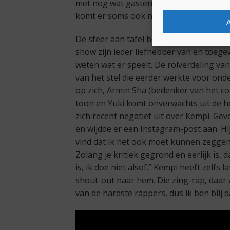
met nog wat gasten over hiphop lullen. 
komt er soms ook nieuws uit voort, dus i
De sfeer aan tafel bij Convo is inderd
show zijn ieder liefhebber van en toege
weten wat er speelt. De rolverdeling van
van het stel die eerder werkte voor ond
op zich, Armin Sha (bedenker van het c
toon en Yuki komt onverwachts uit de hoek
zich recent negatief uit over Kempi. Gev
en wijdde er een Instagram-post aan. Hij
vind dat ik het ook moet kunnen zeggen 
Zolang je kritiek gegrond en eerlijk is,
is, ik doe niet alsof.” Kempi heeft zelfs
shout-out naar hem. Die zing-rap, daar w
van de hardste rappers, dus ik ben blij