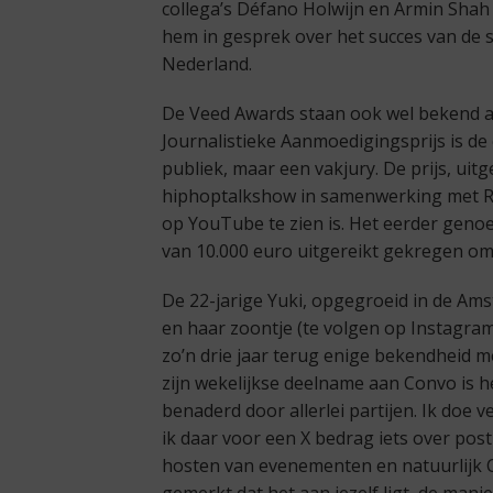
collega’s Défano Holwijn en Armin Shah
hem in gesprek over het succes van de 
Nederland.
De Veed Awards staan ook wel bekend a
Journalistieke Aanmoedigingsprijs is de
publiek, maar een vakjury. De prijs, uit
hiphoptalkshow in samenwerking met Red
op YouTube te zien is. Het eerder geno
van 10.000 euro uitgereikt gekregen om
De 22-jarige Yuki, opgegroeid in de Am
en haar zoontje (te volgen op Instagram 
zo’n drie jaar terug enige bekendheid
zijn wekelijkse deelname aan Convo is he
benaderd door allerlei partijen. Ik doe 
ik daar voor een X bedrag iets over pos
hosten van evenementen en natuurlijk Con
gemerkt dat het aan jezelf ligt, de mani