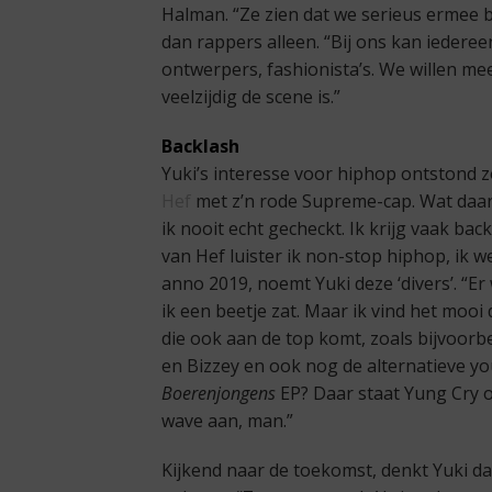
Halman. “Ze zien dat we serieus ermee b
dan rappers alleen. “Bij ons kan iedere
ontwerpers, fashionista’s. We willen mee
veelzijdig de scene is.”
Backlash
Yuki’s interesse voor hiphop ontstond zo
Hef
met z’n rode Supreme-cap. Wat daar
ik nooit echt gecheckt. Ik krijg vaak bac
van Hef luister ik non-stop hiphop, ik 
anno 2019, noemt Yuki deze ‘divers’. “Er
ik een beetje zat. Maar ik vind het mooi
die ook aan de top komt, zoals bijvoorb
en Bizzey en ook nog de alternatieve you
Boerenjongens
EP? Daar staat Yung Cry o
wave aan, man.”
Kijkend naar de toekomst, denkt Yuki 