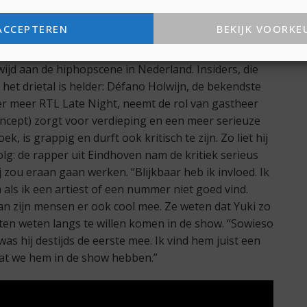
Maar tegelijkertijd leggen we een interview af en
k begrijp de term wel.”
ACCEPTEREN
BEKIJK VOORKE
aad ongedwongen te noemen. De drie gezichten van de
wijd aan de hiphopscene in Nederland. Insiders, die
 het drietal is helder: Défano Holwijn, de bekendste
er meer RTL Late Night, neemt de rol van gastheer
oncept) zorgt voor verdieping en een meer serieuze
, is grappig en durft ook kritisch te zijn. Zo liet hij
olg: de rapper uit Eindhoven nam de kritiek serieus
 zou eraan gaan werken. “Blijkbaar heb ik invloed. Ik
als ik een artiest of een nummer niet goed vind.
 dan zijn mensen er ook cool mee. Ze weten dat Yuki zo
 laten weten langs te willen komen in de show. “Sowieso
as hij destijds de eerste mee. Ik vind hem juist een
 dat we hem in de show hebben.”