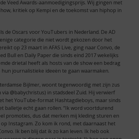
 de Veed Awards-aanmoedigingsprijs. Wij gingen met
show, kritiek op Kempi en de toekomst van hiphop in
ls de Oscars voor YouTubers in Nederland. De AD
 enige categorie die niet wordt gekozen door het
gereikt op 23 maart in AFAS Live, ging naar Convo, de
 Bull en Daily Paper die sinds eind 2017 wekelijks
emde drietal heeft als hosts van de show een bedrag
 hun journalistieke ideeën te gaan waarmaken.
sterdamse Bijlmer, woont tegenwoordig met zijn zus
via @babychristus) in stadsdeel Zuid. Hij verwierf
 met het YouTube-format Hashtagdieboys, maar sinds
t balletje echt gaan rollen. “Ik word voortdurend
veel promoties, dus dat merken mij kleding sturen en
t op Instagram. Zo kom ik rond, met daarnaast het
vo. Ik ben blij dat ik zo kan leven. Ik heb ook
er waarop je dingen naar je toetrekt. Ik ben een open