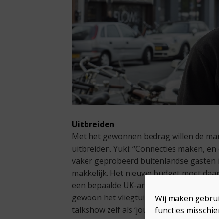
Uitbreiden
Met het gewonnen bedrag willen de ma
uitbreiden. Yuki: “Connecties maken, en
vaker geprobeerd buitenlandse gasten in
makkelijk. Het nieuwe budget moet daar
een bepaalde UK-artiest in de show, ma
gewoon het vliegtuig naar Londen pakke
Wij maken gebrui
talkshow zelf als ‘journalistiek’ bestemp
functies misschie