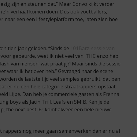
ezig zijn en steunen dat.” Maar Convo kijkt verder
en z’n verhaal komen doen. Dus ook voetballers,
r naar een een lifestyleplatform toe, laten zien hoe
’n tien jaar geleden. “Sinds de
101Barz-sessie van
voor gebeurde, weet ik niet veel van. THC enzo heb
klash van mensen: wat praat jij?! Maar sinds die sessie
weet waar ik het over heb.” Gevraagd naar de scene
 worden de laatste tijd veel samples gebruikt, dat ben
 dat er nu een hele categorie straatrappers opstaat
eeld Lijpe. Dan heb je commerciële gasten als Frenna
ng boys als Jacin Trill, Leafs en SMIB. Ken je de
p, the next best. Er komt alweer een hele nieuwe
dat rappers nog meer gaan samenwerken dan er nu al